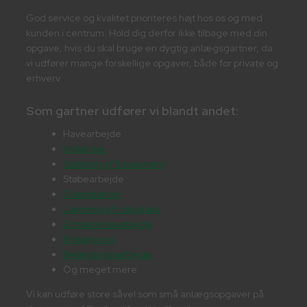
God service og kvalitet prioriteres højt hos os og med
kunden i centrum. Hold dig derfor ikke tilbage med din
opgave, hvis du skal bruge en dygtig anlægsgartner, da
vi udfører mange forskellige opgaver, både for private og
erhverv.
Som gartner udfører vi blandt andet:
Havearbejde
Indkørsler
​Støbning af funda​ment
Støbearbejde
Græsplæner
Lægning af rullegræs
Entreprenørarbejde
Brolægning
Belægningsarbejde
Og meget mere.
Vi kan udføre store såvel som små anlægsopgaver på