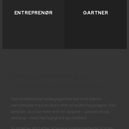
ENTREPRENØR
GARTNER
Anlægsgartner med gode
forbindelser til andre brancher
Som professionel anlægsgartner har vi et stærkt
samarbejde med en bred vifte af andre faggrupper. Det
betyder, at vi kan løse enhver opgave – uanset art og
omfang – med høj faglighed og stolthed.
Vi stræber altid efter at levere kvalitetsarbejde til tiden,