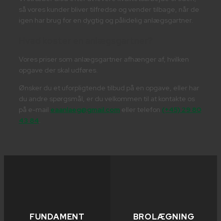
så vores kunder bliver tilfredse og vender tilbage, når de
igen har brug for en dygtig og pålidelig anlægsgartner.
Hvad koster en anlægsgartner?
Vores priser som anlægsgartner afhænger af, hvilken
opgave der skal udføres.
Ønsker du et uforpligtende tilbud på en opgave, eller har
du andre spørgsmål, er du velkommen til at kontakte os
på e-mail
eaanlaeg@gmail.com
eller telefon
(+45) 29 80
43 84
.
FUNDAMENT
BROLÆGNING