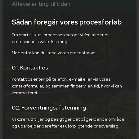
Afleverer ting til tiden
Sådan foregår vores procesforløb
Fra start til slut i processen sørger vi for, at der er
professionel kvalitetssikring.
Nedenfor kan du læse vores procesforløb.
01. ​​K​ontakt os
Kontakt os enten på telefon, e-mail eller via ​vores
kontaktformular, og sammen finder vi en tid, hvor vi kan
komme forbi.
​02. Forventningsafstemni​ng
Vi køre​r ud til jer og besigtiger det pågældende område
og udarbejder derefter et uforpligtende prisoverslag.