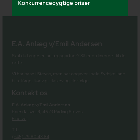
Konkurrencedygtige priser
E.A. Anlæg v/Emil Andersen
Skal du bruge en anlægsgartner? Så er du kommet til de
rette.
Vi har base i Stevns, men har opgaver i hele Sydsjælland
bl.a. Køge, Rødvig, Haslev og Herfølge.
Kontakt os
E.A. Anlæg v/Emil Andersen
Boesdalsvej 9, 4673 Rødvig Stevns
Find vej
Tlf.:
(+45) 29 80 43 84