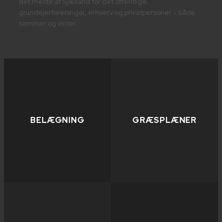
det meste af Sjælland for det offentlige,
grundejerforeninger, erhverv og privatpersoner – både
sommer og vinter.
BELÆGNING
GRÆSPLÆNER