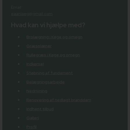
Email:
eaanlaeg@gmail.com
Hvad kan vi hjælpe med?
Brolægning i Køge og omegn
Græsplæner
Rullegræs i Køge og omegn
Indkørsel
Støbning af fundament
Belægningsarbejde
Nedrivning
Renovering af nedlagt branddam
Indhent tilbud
Galleri
Profil